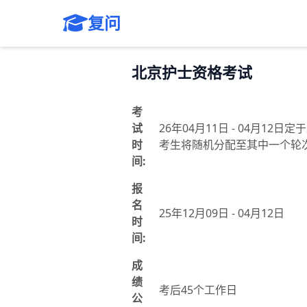
复问
北京护士资格考试
考
试
26年04月11日 - 04月12
时
考生将随机分配至其中一个轮
间:
报
名
25年12月09日 - 04月12日
时
间:
成
绩
考后45个工作日
公