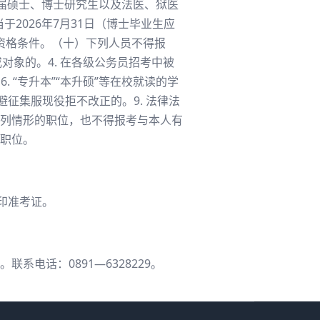
应届硕士、博士研究生以及法医、狱医
2026年7月31日（博士毕业生应
他资格条件。（十）下列人员不得报
戒对象的。4. 在各级公务员招考中被
 “专升本”“本升硕”等在校就读的学
避征集服现役拒不改正的。9. 法律法
列情形的职位，也不得报考与本人有
职位。
打印准考证。
电话：0891—6328229。