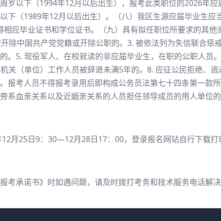
岁以下（1994年12月以后出生），报考此类职位的2026年
下（1989年12月以后出生）。（八）我区生源应届毕业生应当于
业并取得相应毕业证书和学位证书。（九）具有拟任职位所要求的其
 被开除中国共产党党籍或开除公职的。3. 被依法列为失信联合惩
。5. 现役军人、在校就读的非应届毕业生，在职的公职人员。6.
的机关（单位）工作人员被辞退未满5年的。8. 应征公民拒绝、逃
。报考人员不得报考录用后即构成公务员法第七十四条第一款所
旁系血亲关系以及近姻亲关系的人员担任领导成员的用人单位的
12月25日9：30—12月28日17：00，登录报名网站自行下载
考承诺书》时如遇问题，请及时拨打考务和技术服务电话解决。联系